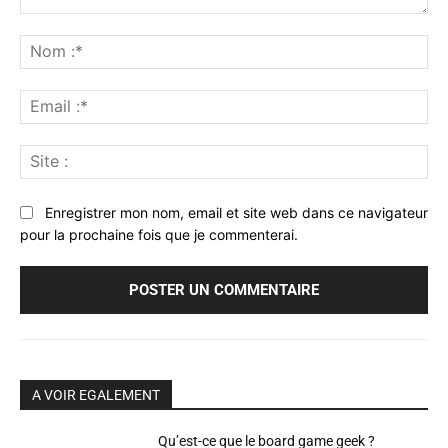
Commenter
:
No
:*
Ema
:*
Sit
:
Enregistrer mon nom, email et site web dans ce navigateur
pour la prochaine fois que je commenterai.
A VOIR EGALEMENT
Qu’est-ce que le board game geek ?