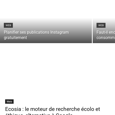
WEB
WEB
Planifier ses publications Instagram
Faut-il en
gratuitement
consomme
Web
Ecosia : le moteur de recherche écolo et