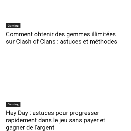
Gaming
Comment obtenir des gemmes illimitées
sur Clash of Clans : astuces et méthodes
Gaming
Hay Day : astuces pour progresser
rapidement dans le jeu sans payer et
gagner de l’argent