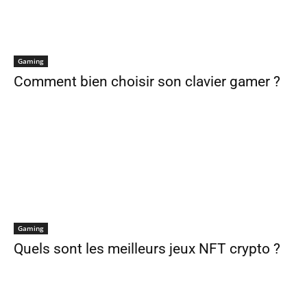
Gaming
Comment bien choisir son clavier gamer ?
Gaming
Quels sont les meilleurs jeux NFT crypto ?