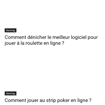
Gaming
Comment dénicher le meilleur logiciel pour
jouer à la roulette en ligne ?
Gaming
Comment jouer au strip poker en ligne ?