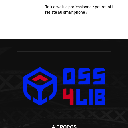
Talkie-walkie professionnel : pourquoi il
résiste au smartphone ?
A PROPOS