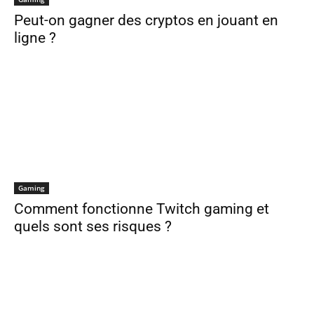
Peut-on gagner des cryptos en jouant en
ligne ?
Gaming
Comment fonctionne Twitch gaming et
quels sont ses risques ?