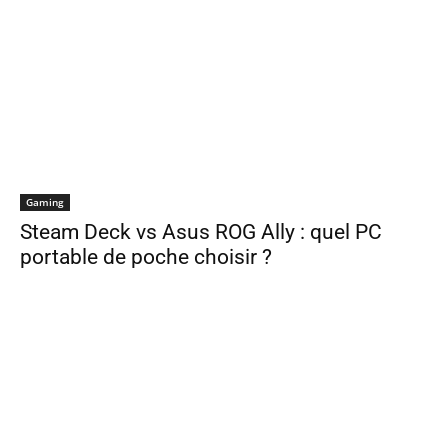
Gaming
Steam Deck vs Asus ROG Ally : quel PC
portable de poche choisir ?