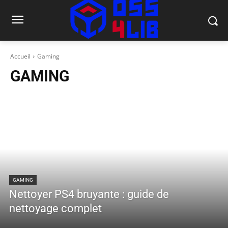
Accueil
Gaming
GAMING
GAMING
Nettoyer PS4 bruyante : guide de
nettoyage complet