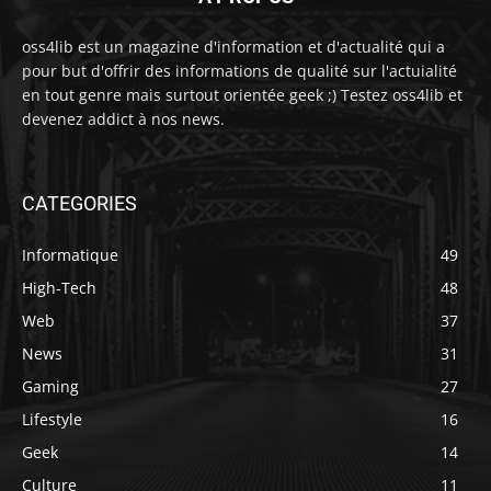
oss4lib est un magazine d'information et d'actualité qui a
pour but d'offrir des informations de qualité sur l'actuialité
en tout genre mais surtout orientée geek ;) Testez oss4lib et
devenez addict à nos news.
CATEGORIES
Informatique
49
High-Tech
48
Web
37
News
31
Gaming
27
Lifestyle
16
Geek
14
Culture
11