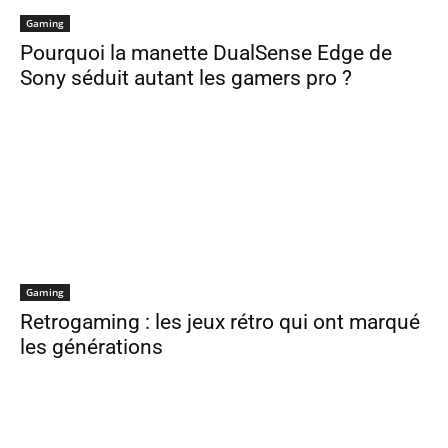
Gaming
Pourquoi la manette DualSense Edge de
Sony séduit autant les gamers pro ?
Gaming
Retrogaming : les jeux rétro qui ont marqué
les générations