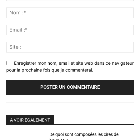
Commenter
:
No
:*
Ema
:*
Sit
:
Enregistrer mon nom, email et site web dans ce navigateur
pour la prochaine fois que je commenterai.
A VOIR EGALEMENT
De quoi sont composées les cires de