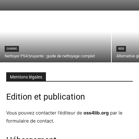
GAMING
WEB
Nettoyer PS4 bruyante : guide de nettoyage complet
Alternative g
Mentions légales
Edition et publication
Vous pouvez contacter l’éditeur de
oss4lib.org
par le
formulaire de contact.