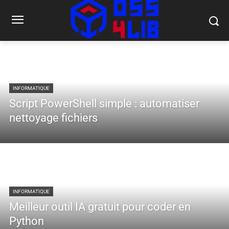
INFORMATIQUE
Script PowerShell simple : automatiser
nettoyage fichiers
INFORMATIQUE
Meilleur outil IA gratuit pour coder en
Python