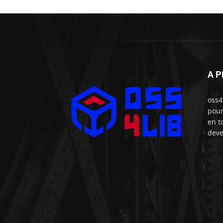
A 
oss4
pour
en t
deve