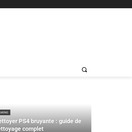
AMING
ttoyer PS4 bruyante : guide de
ettoyage complet