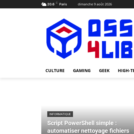
C
dimanche 9 août 2026
20.6
Paris
CULTURE
GAMING
GEEK
HIGH-T
INFORMATIQUE
Script PowerShell simple :
automatiser nettoyage fichiers