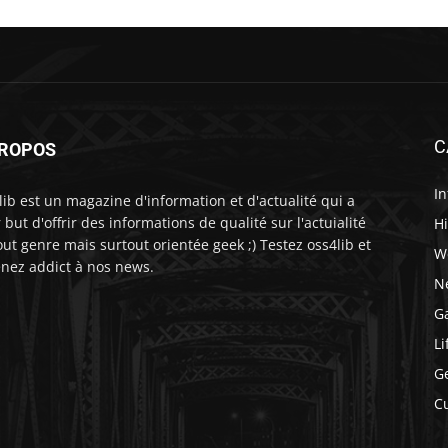
C
PROPOS
I
lib est un magazine d'information et d'actualité qui a
 but d'offrir des informations de qualité sur l'actuialité
H
out genre mais surtout orientée geek ;) Testez oss4lib et
W
nez addict à nos news.
N
G
Li
G
C