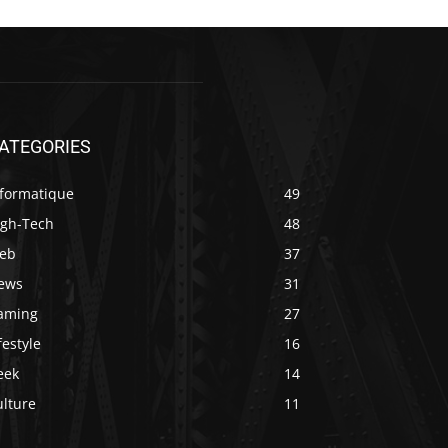
ATEGORIES
nformatique
49
igh-Tech
48
eb
37
ews
31
aming
27
festyle
16
eek
14
ulture
11