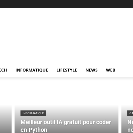
ECH
INFORMATIQUE
LIFESTYLE
NEWS
WEB
INFORMATIQUE
G
Meilleur outil IA gratuit pour coder
Ne
en Python
n