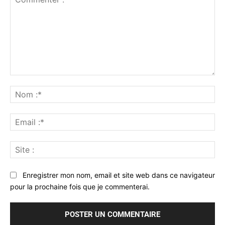
Commenter
:
No
:*
Ema
:*
Sit
:
Enregistrer mon nom, email et site web dans ce navigateur
pour la prochaine fois que je commenterai.