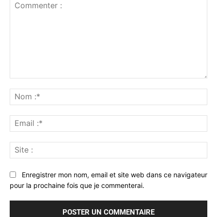
Commenter
:
No
:*
Ema
:*
Sit
:
Enregistrer mon nom, email et site web dans ce navigateur
pour la prochaine fois que je commenterai.