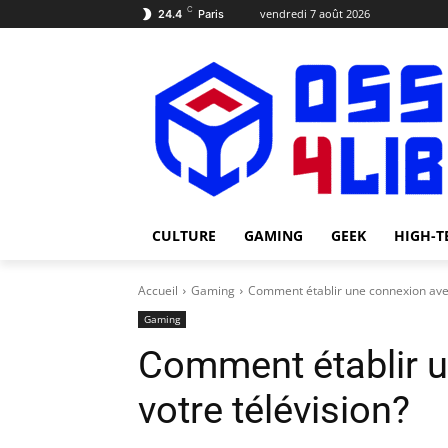
C
vendredi 7 août 2026
24.4
Paris
CULTURE
GAMING
GEEK
HIGH-T
Accueil
Gaming
Comment établir une connexion avec
Gaming
Comment établir 
votre télévision?