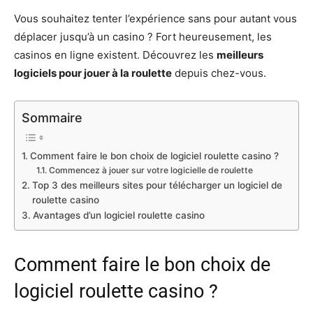
Vous souhaitez tenter l’expérience sans pour autant vous
déplacer jusqu’à un casino ? Fort heureusement, les
casinos en ligne existent. Découvrez les
meilleurs
logiciels pour jouer à la roulette
depuis chez-vous.
Sommaire
Comment faire le bon choix de logiciel roulette casino ?
Commencez à jouer sur votre logicielle de roulette
Top 3 des meilleurs sites pour télécharger un logiciel de
roulette casino
Avantages d’un logiciel roulette casino
Comment faire le bon choix de
logiciel roulette casino ?