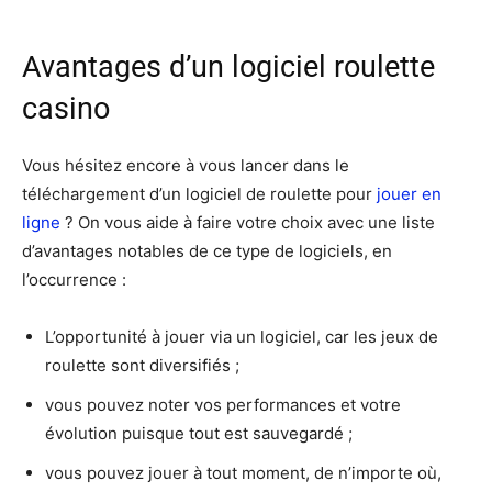
Avantages d’un logiciel roulette
casino
Vous hésitez encore à vous lancer dans le
téléchargement d’un logiciel de roulette pour
jouer en
ligne
? On vous aide à faire votre choix avec une liste
d’avantages notables de ce type de logiciels, en
l’occurrence :
L’opportunité à jouer via un logiciel, car les jeux de
roulette sont diversifiés ;
vous pouvez noter vos performances et votre
évolution puisque tout est sauvegardé ;
vous pouvez jouer à tout moment, de n’importe où,