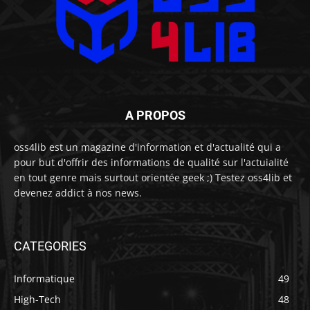
A PROPOS
oss4lib est un magazine d'information et d'actualité qui a
pour but d'offrir des informations de qualité sur l'actuialité
en tout genre mais surtout orientée geek ;) Testez oss4lib et
devenez addict à nos news.
CATEGORIES
Informatique
49
High-Tech
48