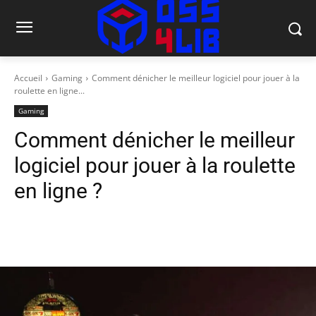
Accueil
Gaming
Comment dénicher le meilleur logiciel pour jouer à la
roulette en ligne...
Gaming
Comment dénicher le meilleur
logiciel pour jouer à la roulette
en ligne ?