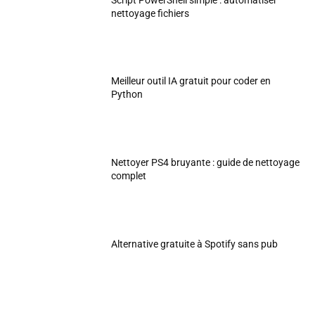
nettoyage fichiers
Meilleur outil IA gratuit pour coder en
Python
Nettoyer PS4 bruyante : guide de nettoyage
complet
Alternative gratuite à Spotify sans pub