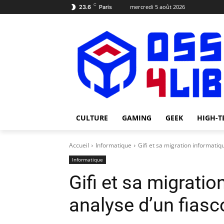
C
mercredi 5 août 2026
23.6
Paris
CULTURE
GAMING
GEEK
HIGH-T
Accueil
Informatique
Gifi et sa migration informatiq
Informatique
Gifi et sa migratio
analyse d’un fiasc