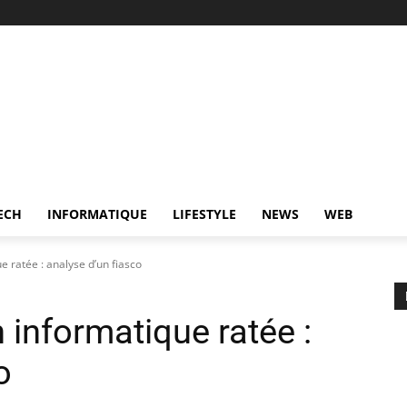
ECH
INFORMATIQUE
LIFESTYLE
NEWS
WEB
ue ratée : analyse d’un fiasco
n informatique ratée :
o