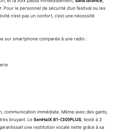
on, et la voix passe immédiatement,
sans latence,
r
. Pour le personnel de sécurité d’un festival ou les
ivité n’est pas un confort, c’est une nécessité
ue sur smartphone comparée à une radio :
erie
ion, communication immédiate. Même avec des gants,
très bruyant. Le
SenHaiX 81-(30)PLUS
, testé à 3
arantissait une restitution vocale nette grâce à sa