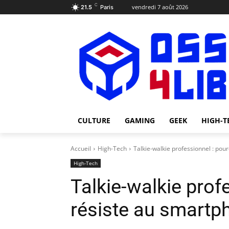
C
vendredi 7 août 2026
21.5
Paris
CULTURE
GAMING
GEEK
HIGH-T
Accueil
High-Tech
Talkie-walkie professionnel : pour
High-Tech
Talkie-walkie profe
résiste au smartp