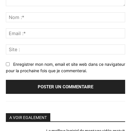
Commenter
:
No
:*
Ema
:*
Sit
:
Enregistrer mon nom, email et site web dans ce navigateur
pour la prochaine fois que je commenterai.
A VOIR EGALEMENT