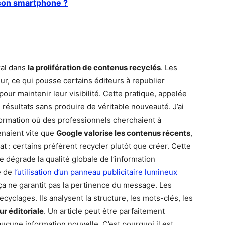
son smartphone ?
ral dans
la prolifération de contenus recyclés
. Les
eur, ce qui pousse certains éditeurs à republier
ur maintenir leur visibilité. Cette pratique, appelée
résultats sans produire de véritable nouveauté. J’ai
formation où des professionnels cherchaient à
enaient vite que
Google valorise les contenus récents
,
at : certains préfèrent recycler plutôt que créer. Cette
 dégrade la qualité globale de l’information
e de
l’utilisation d’un panneau publicitaire lumineux
s ça ne garantit pas la pertinence du message. Les
cyclages. Ils analysent la structure, les mots-clés, les
ur éditoriale
. Un article peut être parfaitement
ucune information nouvelle. C’est pourquoi il est