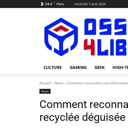
C
vendredi 7 août 2026
24.4
Paris
CULTURE
GAMING
GEEK
HIGH-T
Accueil
News
Comment reconnaître une information 
News
Comment reconnaî
recyclée déguisée 