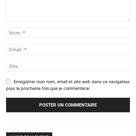
Commenter
:
No
:*
Ema
:*
Sit
:
Enregistrer mon nom, email et site web dans ce navigateur
pour la prochaine fois que je commenterai.