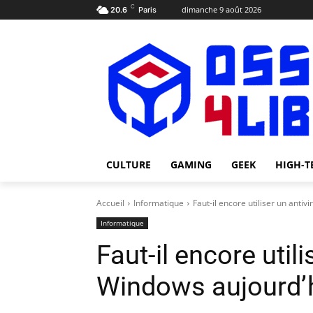
C
dimanche 9 août 2026
20.6
Paris
CULTURE
GAMING
GEEK
HIGH-T
Accueil
Informatique
Faut-il encore utiliser un antiv
Informatique
Faut-il encore utili
Windows aujourd’h