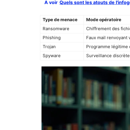
A voir
Quels sont les atouts de l'inf
Type de menace
Mode opératoire
Ransomware
Chiffrement des fich
Phishing
Faux mail renvoyant 
Trojan
Programme légitime 
Spyware
Surveillance discrète 