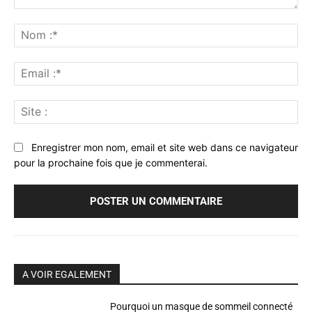
Commenter
:
No
:*
Ema
:*
Sit
:
Enregistrer mon nom, email et site web dans ce navigateur
pour la prochaine fois que je commenterai.
A VOIR EGALEMENT
Pourquoi un masque de sommeil connecté