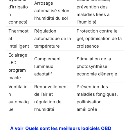
Arrosage
d’irrigatio
prévention des
automatisé selon
n
maladies liées à
l’humidité du sol
connecté
l’humidité
Thermost
Régulation
Protection contre le
at
automatique de la
gel, optimisation de la
intelligent
température
croissance
Éclairage
Complément
Stimulation de la
LED
lumineux
photosynthèse,
program
adaptatif
économie d’énergie
mable
Ventilatio
Renouvellement
Prévention des
n
de l’air et
maladies fongiques,
automatiq
régulation de
pollinisation
ue
l’humidité
améliorée
A voir
Quels sont les meilleurs logiciels OBD