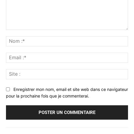
Commenter
:
No
:*
Ema
:*
Sit
:
Enregistrer mon nom, email et site web dans ce navigateur
pour la prochaine fois que je commenterai.