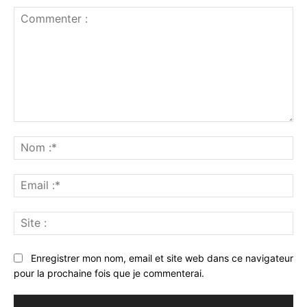
Commenter
:
No
:*
Ema
:*
Sit
:
Enregistrer mon nom, email et site web dans ce navigateur
pour la prochaine fois que je commenterai.