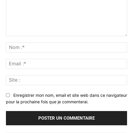
Commenter
:
No
:*
Ema
:*
Sit
:
Enregistrer mon nom, email et site web dans ce navigateur
pour la prochaine fois que je commenterai.