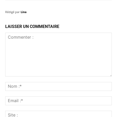
Rédigé par
Lina
LAISSER UN COMMENTAIRE
Commenter
:
No
:*
Ema
:*
Sit