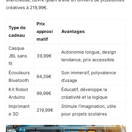
créatives à 219,99€.
Prix
Type de
approxi
Avantages
cadeau
matif
Casque
Autonomie longue, design
JBL sans
39,99€
tendance, prix accessible
fil
Écouteurs
Son immersif, polyvalence
64,39€
Bluetooth
d’usage
Kit Robot
Éducatif, développe la
99,99€
Arduino
créativité et la logique
Imprimant
Stimule l’imagination, utile
219,99€
e 3D
pour projets scolaires