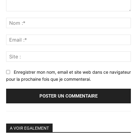
Commenter
:
No
:*
Ema
:*
Sit
:
Enregistrer mon nom, email et site web dans ce navigateur
pour la prochaine fois que je commenterai.
A VOIR EGALEMENT