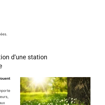
nées.
tion d’une station
e
louent
importe
feurs,
aux