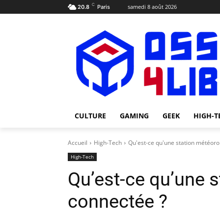
C
samedi 8 août 2026
20.8
Paris
CULTURE
GAMING
GEEK
HIGH-T
Accueil
High-Tech
Qu'est-ce qu'une station météoro
High-Tech
Qu’est-ce qu’une 
connectée ?