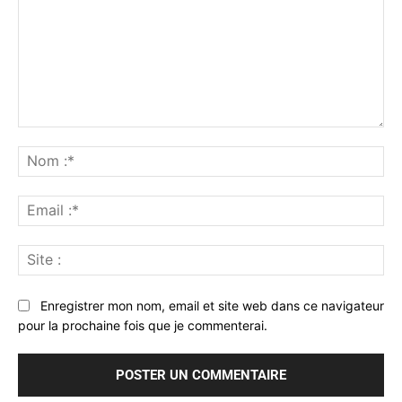
Commenter
:
No
:*
Ema
:*
Sit
:
Enregistrer mon nom, email et site web dans ce navigateur
pour la prochaine fois que je commenterai.