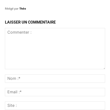
Rédigé par
Théo
LAISSER UN COMMENTAIRE
Commenter
:
No
:*
Ema
:*
Sit
: