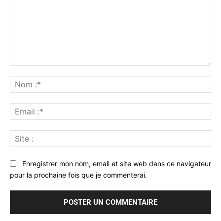
Commenter
:
No
:*
Ema
:*
Sit
:
Enregistrer mon nom, email et site web dans ce navigateur
pour la prochaine fois que je commenterai.