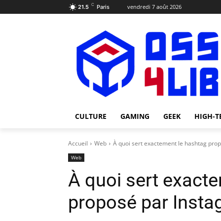
C
vendredi 7 août 2026
21.5
Paris
CULTURE
GAMING
GEEK
HIGH-T
Accueil
Web
À quoi sert exactement le hashtag pro
Web
À quoi sert exact
proposé par Insta