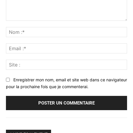
Commenter
:
No
:*
Ema
:*
Sit
:
Enregistrer mon nom, email et site web dans ce navigateur
pour la prochaine fois que je commenterai.