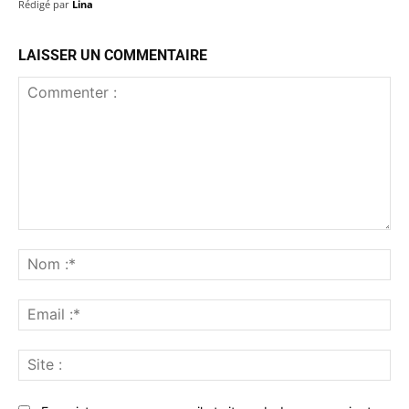
Rédigé par
Lina
LAISSER UN COMMENTAIRE
Commenter
:
No
:*
Ema
:*
Sit
: