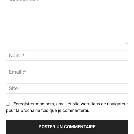
Commenter
:
No
:*
Ema
:*
Sit
:
Enregistrer mon nom, email et site web dans ce navigateur
pour la prochaine fois que je commenterai.