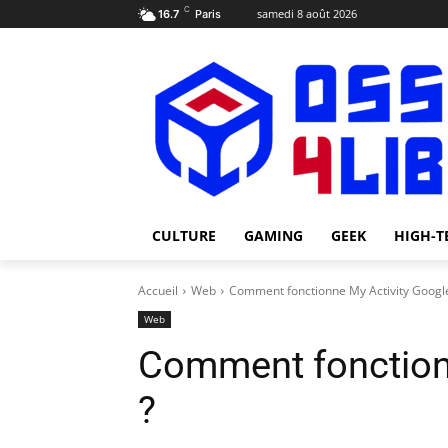
C
samedi 8 août 2026
16.7
Paris
CULTURE
GAMING
GEEK
HIGH-T
Accueil
Web
Comment fonctionne My Activity Googl
Web
Comment fonction
?