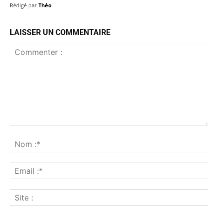
Rédigé par
Théo
LAISSER UN COMMENTAIRE
Commenter
:
No
:*
Ema
:*
Sit
: