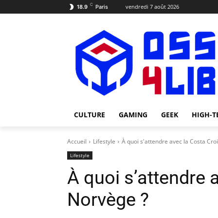
C
vendredi 7 août 2026
18.9
Paris
CULTURE
GAMING
GEEK
HIGH-T
Accueil
Lifestyle
À quoi s'attendre avec la Costa Cro
Lifestyle
À quoi s’attendre 
Norvège ?