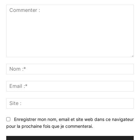
Commenter
:
No
:*
Ema
:*
Sit
:
Enregistrer mon nom, email et site web dans ce navigateur
pour la prochaine fois que je commenterai.